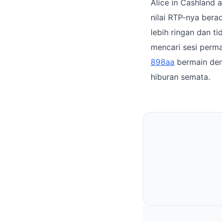
Alice in Cashland
nilai RTP-nya bera
lebih ringan dan t
mencari sesi permai
898aa
bermain den
hiburan semata.