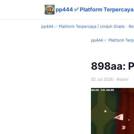
pp444 ✅ Platform Terpercaya 
pp444 ✅ Platform Terpercaya | Unduh Gratis
›
Re
pp444 ✅ Platform Terp
898aa: P
02 Jul 2026
· Resmi