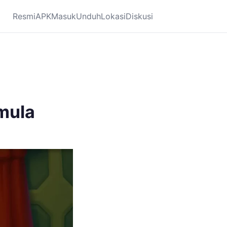
Resmi
APK
Masuk
Unduh
Lokasi
Diskusi
mula