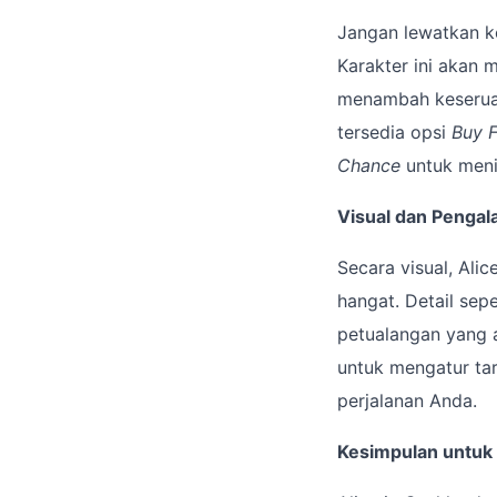
Jangan lewatkan 
Karakter ini akan
menambah keseruan
tersedia opsi
Buy F
Chance
untuk meni
Visual dan Penga
Secara visual, Al
hangat. Detail sep
petualangan yang a
untuk mengatur tar
perjalanan Anda.
Kesimpulan untuk