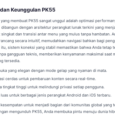
 dan Keunggulan PK55
k yang membuat PK55 sangat unggul adalah optimasi performany
ini dibangun dengan arsitektur perangkat lunak terkini yang men
 singkat dan transisi antar menu yang mulus tanpa hambatan. 
rancang secara intuitif, memudahkan navigasi bahkan bagi pen
n itu, sistem koneksi yang stabil memastikan bahwa Anda tetap 
anpa gangguan teknis, memberikan kenyamanan maksimal saat m
ng tersedia.
muka yang elegan dengan mode gelap yang nyaman di mata.
kasi cerdas untuk pembaruan konten secara real-time.
 tingkat tinggi untuk melindungi privasi setiap pengguna.
 luas untuk berbagai jenis perangkat Android dan iOS terbaru.
kesempatan untuk menjadi bagian dari komunitas global yang t
gan mengunduh PK55, Anda membuka pintu menuju dunia hibu