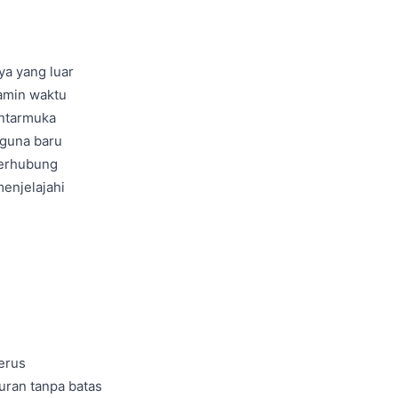
a yang luar
jamin waktu
Antarmuka
gguna baru
terhubung
enjelajahi
erus
ran tanpa batas