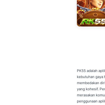
PK55 adalah apli
kebutuhan gaya h
membedakan dirin
yang kohesif. Pe
merasakan komuni
penggunaan aplik